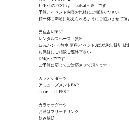
J-FESTのFEST は festival＝祭 です
予算、イベント内容お気軽にご相談ください
精一杯ご満足に応えられるようにご協力させて頂
元住吉J-FEST
レンタルスペース 貸出
Live,バンド,教室,講座,イベント,歓送迎会,貸切,貸
お気軽にご相談ご連絡下さい！！
DMからでです！
ご予算に応じてご対応させて頂きます！
カラオケダーツ
アミューズメントBAR
motosumi J-FEST
カラオケダーツ
お酒はフリードリンク
飲み放題