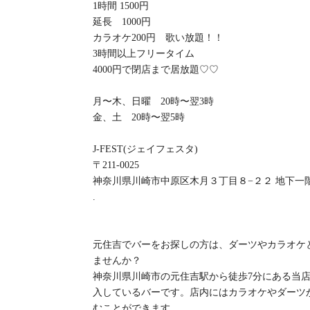
1時間 1500円
延長 1000円
カラオケ200円 歌い放題！！
3時間以上フリータイム
4000円で閉店まで居放題♡♡
月〜木、日曜 20時〜翌3時
金、土 20時〜翌5時
J-FEST(ジェイフェスタ)
〒211-0025
神奈川県川崎市中原区木月３丁目８−２２ 地下一
.
元住吉でバーをお探しの方は、ダーツやカラオケとお
ませんか？
神奈川県川崎市の元住吉駅から徒歩7分にある当
入しているバーです。店内にはカラオケやダーツ
むことができます。