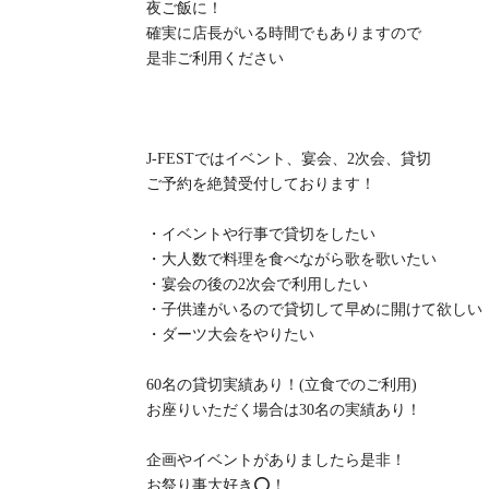
夜ご飯に！
確実に店長がいる時間でもありますので
是非ご利用ください
J-FESTではイベント、宴会、2次会、貸切
ご予約を絶賛受付しております！
・イベントや行事で貸切をしたい
・大人数で料理を食べながら歌を歌いたい
・宴会の後の2次会で利用したい
・子供達がいるので貸切して早めに開けて欲しい
・ダーツ大会をやりたい
60名の貸切実績あり！(立食でのご利用)
お座りいただく場合は30名の実績あり！
企画やイベントがありましたら是非！
お祭り事大好き⭕️！